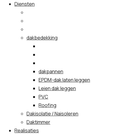
Diensten
dakbedekking
dakpannen
EPDM-dak laten leggen
Leien dak leggen
PVC
Roofing
Dakisolatie / Naisoleren
Daktimmer
Realisaties