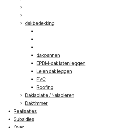
dakbedekking
dakpannen
EPDM-dak laten leggen
Leien dak leggen
PVC
Roofing
Dakisolatie / Naisoleren
Daktimmer
Realisaties
Subsidies
Over